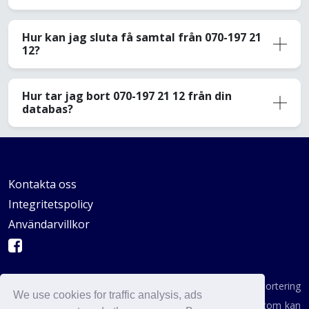
Hur kan jag sluta få samtal från 070-197 21
12?
Hur tar jag bort 070-197 21 12 från din
databas?
Kontakta oss
Integritetspolicy
Användarvillkor
AVSKYDANDE: Vi är inte en byrå för konsumentrapportering
We use cookies for traffic analysis, ads
enligt definitionen i någon statlig institution. AvoidCaller.com kan