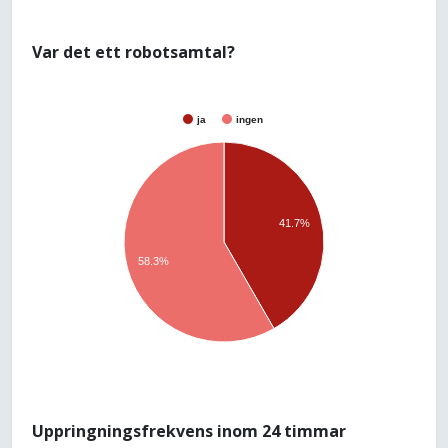
Var det ett robotsamtal?
ja
ingen
41.7%
58.3%
Uppringningsfrekvens inom 24 timmar