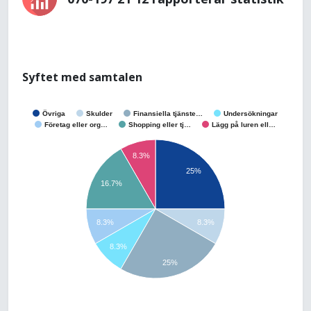
Syftet med samtalen
Övriga
Skulder
Finansiella tjänste…
Undersökningar
Företag eller org…
Shopping eller tj…
Lägg på luren ell…
8.3%
25%
16.7%
8.3%
8.3%
8.3%
25%