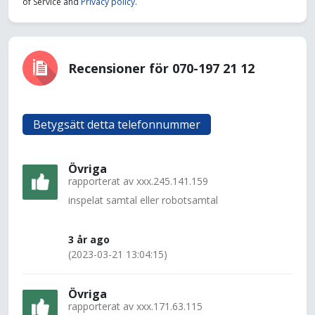
of Service and
Privacy policy
.
Recensioner för 070-197 21 12
Betygsätt detta telefonnummer
Övriga
rapporterat av
xxx.245.141.159
inspelat samtal eller robotsamtal
3 år ago
(2023-03-21 13:04:15)
Övriga
rapporterat av
xxx.171.63.115