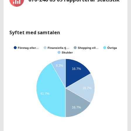
Syftet med samtalen
Företag eller…
Finansiella tj…
Shopping ell…
Övriga
Skulder
8.3%
16.7%
16.7%
41.7%
16.7%