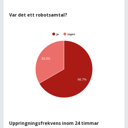
Var det ett robotsamtal?
ja
ingen
33.3%
66.7%
Uppringningsfrekvens inom 24 timmar