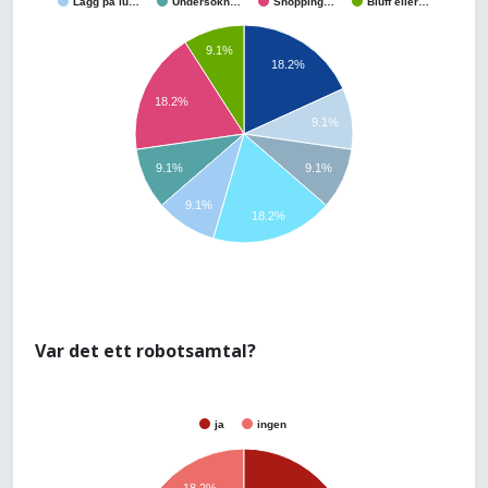
Lägg på lu…
Undersökn…
Shopping…
Bluff eller…
9.1%
18.2%
18.2%
9.1%
9.1%
9.1%
9.1%
18.2%
Var det ett robotsamtal?
ja
ingen