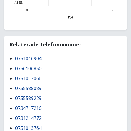
23:00
0
1
2
Tid
Relaterade telefonnummer
0751016904
0756106850
0751012066
0755588089
0755589229
0734717216
0731214772
0751013764