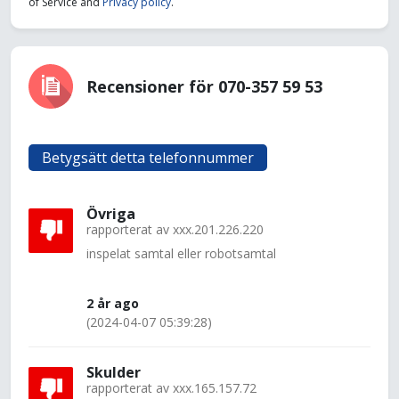
of Service and
Privacy policy
.
Recensioner för 070-357 59 53
Betygsätt detta telefonnummer
Övriga
rapporterat av
xxx.201.226.220
inspelat samtal eller robotsamtal
2 år ago
(2024-04-07 05:39:28)
Skulder
rapporterat av
xxx.165.157.72