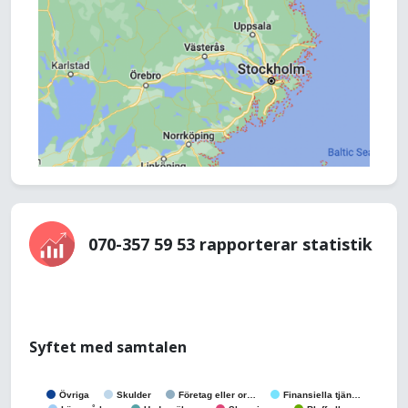
070-357 59 53 rapporterar statistik
Syftet med samtalen
Övriga
Skulder
Företag eller or…
Finansiella tjän…