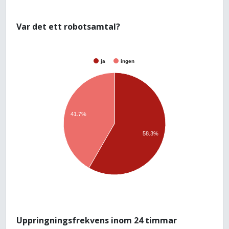
Var det ett robotsamtal?
ja
ingen
41.7%
58.3%
Uppringningsfrekvens inom 24 timmar