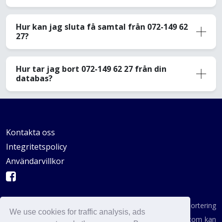
Hur kan jag sluta få samtal från 072-149 62
27?
Hur tar jag bort 072-149 62 27 från din
databas?
Kontakta oss
Integritetspolicy
Användarvillkor
AVSKYDANDE: Vi är inte en byrå för konsumentrapportering
We use cookies for traffic analysis, ads
enligt definitionen i någon statlig institution. AvoidCaller.com kan