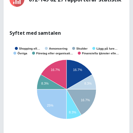
Syftet med samtalen
Shopping ell…
Annonsering
Skulder
Lägg på lure…
Övriga
Företag eller organisati…
Finansiella tjänster elle…
16.7%
16.7%
8.3%
8.3%
16.7%
25%
8.3%