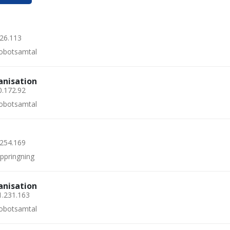
226.113
 robotsamtal
anisation
0.172.92
 robotsamtal
.254.169
uppringning
anisation
1.231.163
 robotsamtal