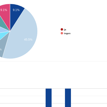
9.1%
9.1%
ja
ingen
45.5%
1%