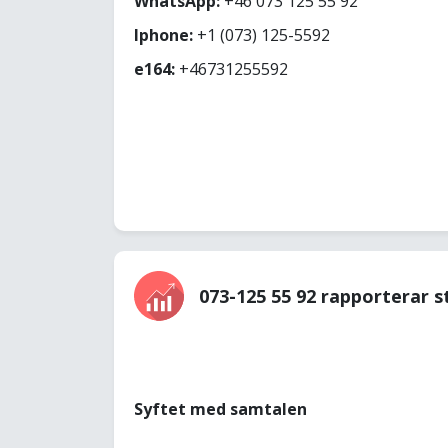
WhatsApp:
+46 073 125 55 92
Iphone:
+1 (073) 125-5592
e164:
+46731255592
073-125 55 92 rapporterar s
Syftet med samtalen