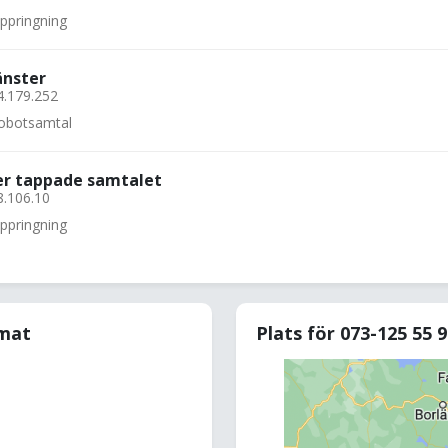
uppringning
änster
4.179.252
 robotsamtal
ler tappade samtalet
8.106.10
uppringning
rmat
Plats för 073-125 55 