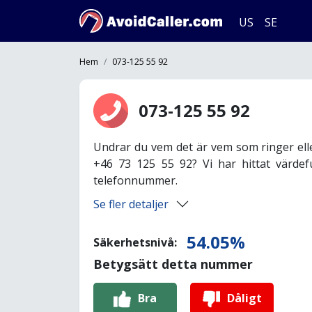
US
SE
Hem
073-125 55 92
073-125 55 92
Undrar du vem det är vem som ringer ell
+46 73 125 55 92? Vi har hittat värdef
telefonnummer.
Se fler detaljer
54.05%
Säkerhetsnivå:
Betygsätt detta nummer
Bra
Dåligt