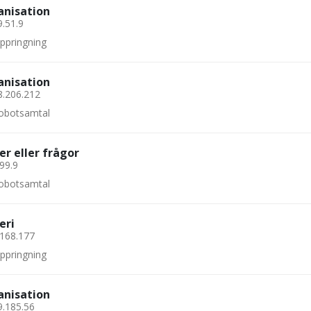
anisation
9.51.9
uppringning
anisation
8.206.212
 robotsamtal
er eller frågor
.99.9
 robotsamtal
eri
.168.177
uppringning
anisation
9.185.56