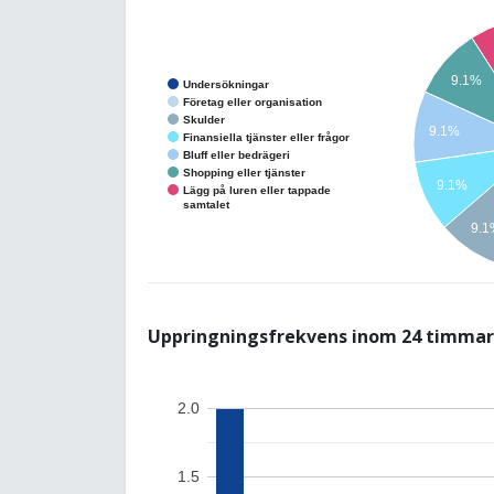
9.1%
Undersökningar
Företag eller organisation
Skulder
9.1%
Finansiella tjänster eller frågor
Bluff eller bedrägeri
Shopping eller tjänster
9.1%
Lägg på luren eller tappade
samtalet
9.
Uppringningsfrekvens inom 24 timmar
2.0
1.5