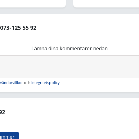
73-125 55 92
Lämna dina kommentarer nedan
vändarvillkor
och
Integritetspolicy
.
92
nummer