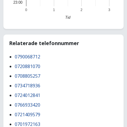
23:00
0
1
2
3
Tid
Relaterade telefonnummer
0790068712
0720881070
0708805257
0734718936
0724012841
0766933420
0721409579
0701972163