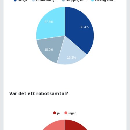
Övriga
Finansiella tj…
Shopping ell…
Företag eller…
27.3%
36.4%
18.2%
18.2%
Var det ett robotsamtal?
ja
ingen