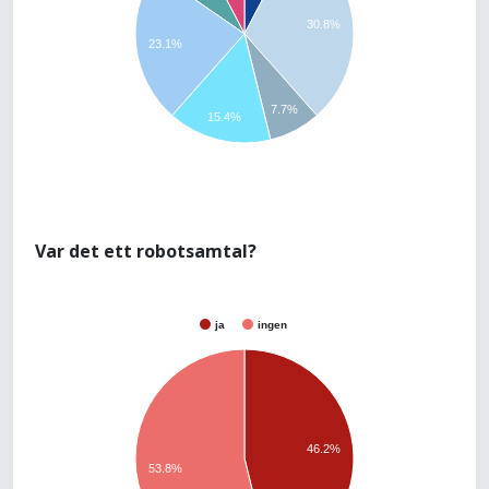
30.8%
23.1%
7.7%
15.4%
Var det ett robotsamtal?
ja
ingen
46.2%
53.8%