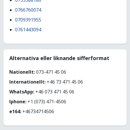
0755588186
0766760074
0709391955
0761443094
Alternativa eller liknande sifferformat
Nationellt:
073-471 45 06
Internationellt:
+46 73 471 45 06
WhatsApp:
+46 073 471 45 06
Iphone:
+1 (073) 471-4506
e164:
+46734714506