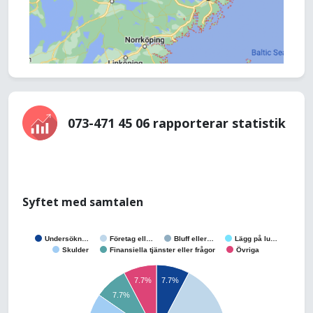
073-471 45 06 rapporterar statistik
Syftet med samtalen
Undersökn…
Företag ell…
Bluff eller…
Lägg på lu…
Skulder
Finansiella tjänster eller frågor
Övriga
7.7%
7.7%
7.7%