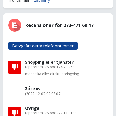
of Service and
Privacy policy
.
Recensioner för 073-471 69 17
Betygsätt detta telefonnummer
Shopping eller tjänster
rapporterat av
xxx.124.70.253
människa eller direktuppringning
3 år ago
(2022-12-02 02:05:07)
Övriga
rapporterat av
xxx.227.110.133