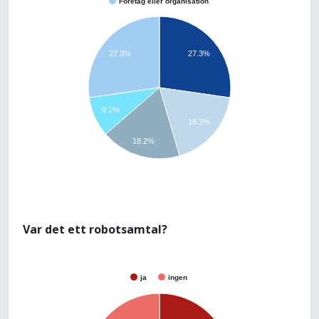
Företag eller organisation
27.3%
27.3%
9.1%
18.2%
18.2%
Var det ett robotsamtal?
ja
ingen