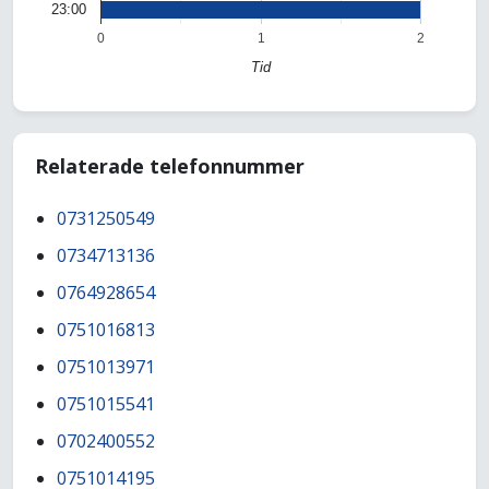
23:00
0
1
2
Tid
Relaterade telefonnummer
0731250549
0734713136
0764928654
0751016813
0751013971
0751015541
0702400552
0751014195