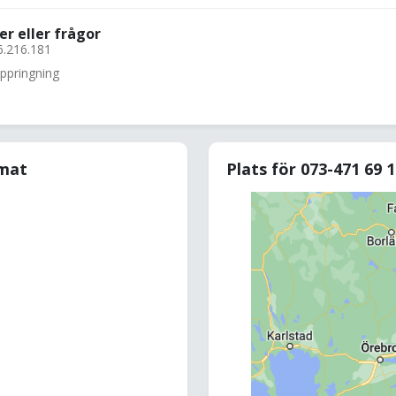
er eller frågor
6.216.181
uppringning
rmat
Plats för 073-471 69 