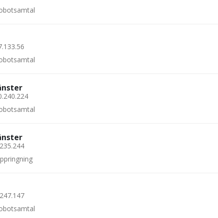
 robotsamtal
7.133.56
 robotsamtal
änster
0.240.224
 robotsamtal
änster
.235.244
uppringning
.247.147
 robotsamtal