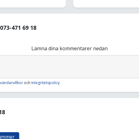
73-471 69 18
Lämna dina kommentarer nedan
vändarvillkor
och
Integritetspolicy
.
18
nummer