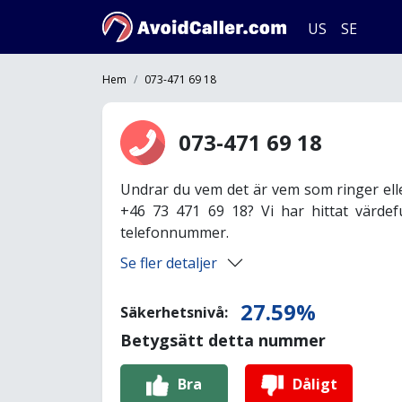
US
SE
Hem
073-471 69 18
073-471 69 18
Undrar du vem det är vem som ringer ell
+46 73 471 69 18? Vi har hittat värdef
telefonnummer.
Se fler detaljer
27.59%
Säkerhetsnivå:
Betygsätt detta nummer
Bra
Dåligt