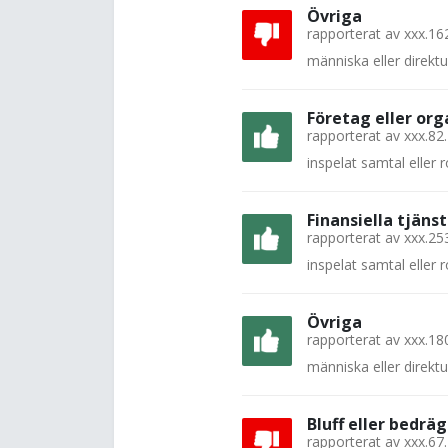
Övriga
rapporterat av
xxx.16
människa eller direkt
Företag eller org
rapporterat av
xxx.82
inspelat samtal eller
Finansiella tjänst
rapporterat av
xxx.25
inspelat samtal eller
Övriga
rapporterat av
xxx.18
människa eller direkt
Bluff eller bedräg
rapporterat av
xxx.67