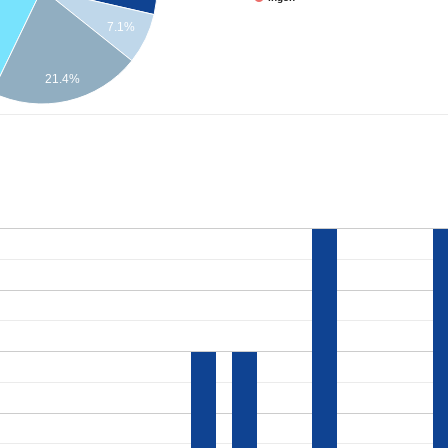
7.1%
21.4%