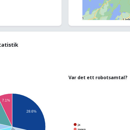
tatistik
Var det ett robotsamtal?
7.1%
28.6%
ja
ingen