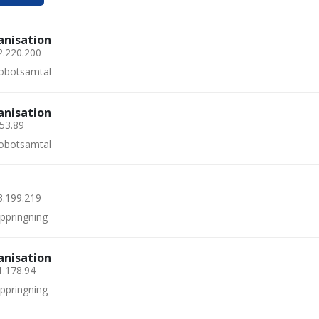
anisation
2.220.200
 robotsamtal
anisation
253.89
 robotsamtal
3.199.219
uppringning
anisation
1.178.94
uppringning