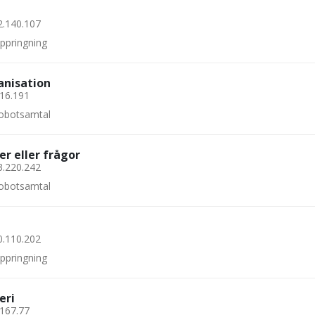
2.140.107
uppringning
anisation
.16.191
 robotsamtal
er eller frågor
3.220.242
 robotsamtal
0.110.202
uppringning
eri
.167.77