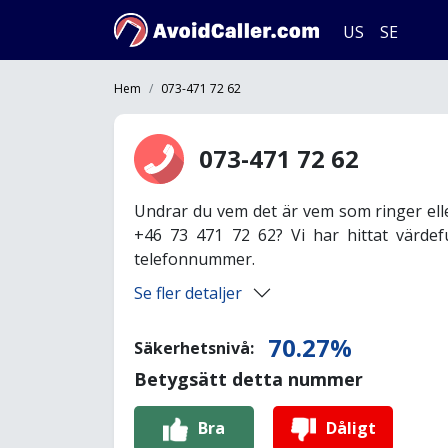
US
SE
Hem
073-471 72 62
073-471 72 62
Undrar du vem det är vem som ringer ell
+46 73 471 72 62? Vi har hittat värdef
telefonnummer.
Se fler detaljer
70.27%
Säkerhetsnivå:
Betygsätt detta nummer
Bra
Dåligt