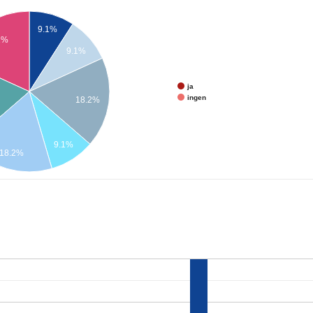
9.1%
2%
9.1%
ja
ingen
18.2%
9.1%
18.2%