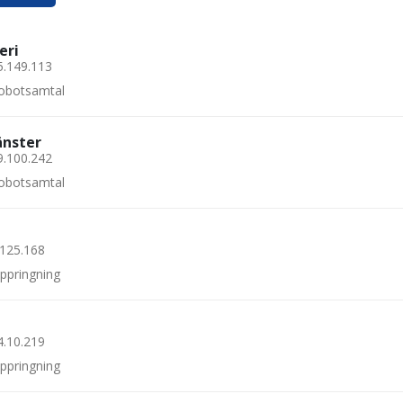
eri
5.149.113
 robotsamtal
änster
9.100.242
 robotsamtal
.125.168
uppringning
4.10.219
uppringning