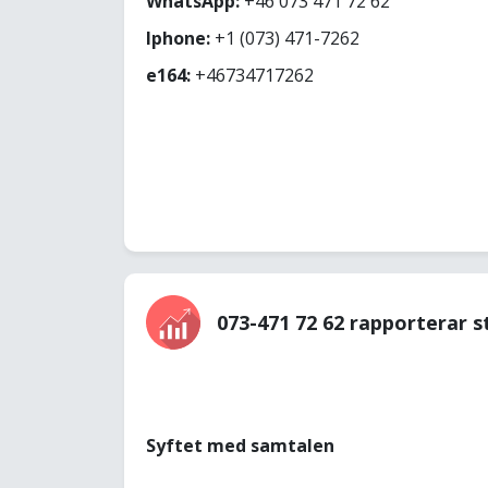
WhatsApp:
+46 073 471 72 62
Iphone:
+1 (073) 471-7262
e164:
+46734717262
073-471 72 62 rapporterar s
Syftet med samtalen