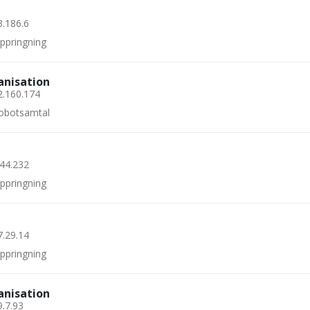
3.186.6
uppringning
anisation
2.160.174
 robotsamtal
.44.232
uppringning
7.29.14
uppringning
anisation
9.7.93