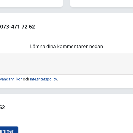
73-471 72 62
Lämna dina kommentarer nedan
vändarvillkor
och
Integritetspolicy
.
62
nummer