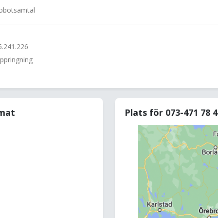
 robotsamtal
6.241.226
uppringning
rmat
Plats för 073-471 78 