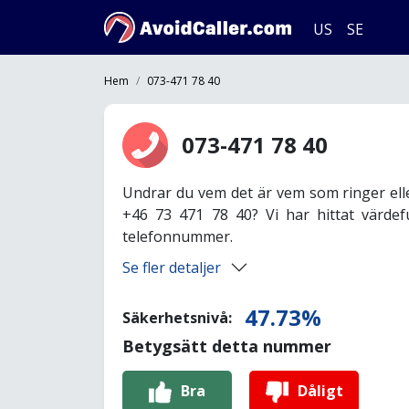
US
SE
Hem
073-471 78 40
073-471 78 40
Undrar du vem det är vem som ringer ell
+46 73 471 78 40? Vi har hittat värdef
telefonnummer.
Se fler detaljer
47.73%
Säkerhetsnivå:
Betygsätt detta nummer
Bra
Dåligt