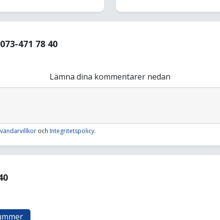
73-471 78 40
Lämna dina kommentarer nedan
vändarvillkor
och
Integritetspolicy
.
40
nummer