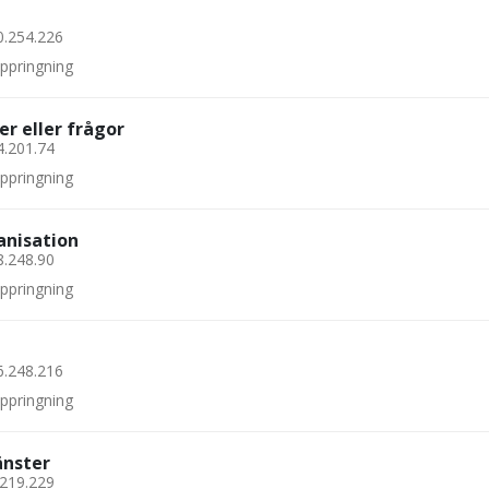
0.254.226
uppringning
er eller frågor
4.201.74
uppringning
anisation
8.248.90
uppringning
6.248.216
uppringning
änster
.219.229