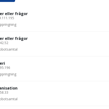
er eller frågor
9.111.195
uppringning
er eller frågor
.42.52
 robotsamtal
eri
.95.196
uppringning
anisation
.58.33
 robotsamtal