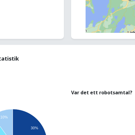
tatistik
Var det ett robotsamtal?
10%
30%