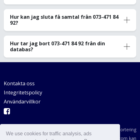
Hur kan jag sluta få samtal från 073-471 84
92?
Hur tar jag bort 073-471 84 92 från din
databas?
Kontakta oss
Integritetspolicy
Användarvillkor
AVSKYDANDE: Vi är inte en byrå för konsumentrapportering
We use cookies for traffic analysis, ads
enligt definitionen i någon statlig institution. AvoidCaller.com kan