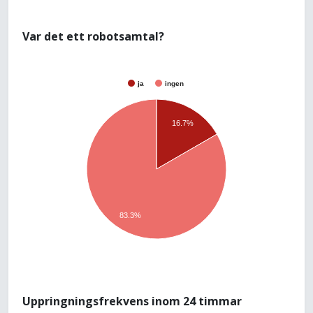
Var det ett robotsamtal?
ja
ingen
16.7%
83.3%
Uppringningsfrekvens inom 24 timmar