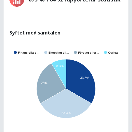
Syftet med samtalen
Finansiella tj…
Shopping ell…
Företag eller…
Övriga
8.3%
33.3%
25%
33.3%