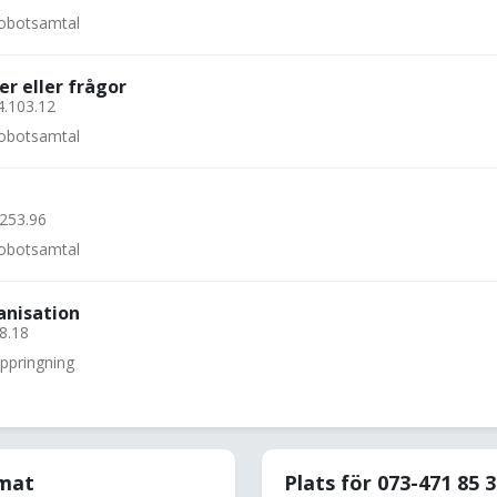
 robotsamtal
er eller frågor
4.103.12
 robotsamtal
.253.96
 robotsamtal
anisation
.8.18
uppringning
rmat
Plats för 073-471 85 