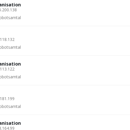
anisation
5.200.138
 robotsamtal
.118.132
 robotsamtal
anisation
.113.122
 robotsamtal
.181.199
 robotsamtal
anisation
8.164.99