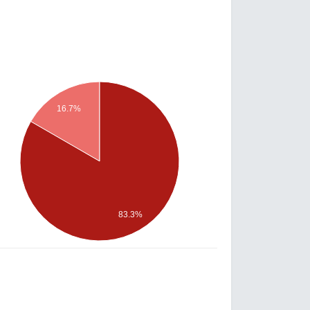
16.7%
83.3%