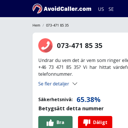
US
SE
Hem
073-471 85 35
073-471 85 35
Undrar du vem det är vem som ringer ell
+46 73 471 85 35? Vi har hittat värdef
telefonnummer.
Se fler detaljer
65.38%
Säkerhetsnivå:
Betygsätt detta nummer
Bra
Dåligt