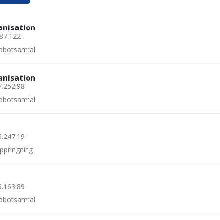
anisation
.87.122
 robotsamtal
anisation
7.252.98
 robotsamtal
6.247.19
uppringning
5.163.89
 robotsamtal