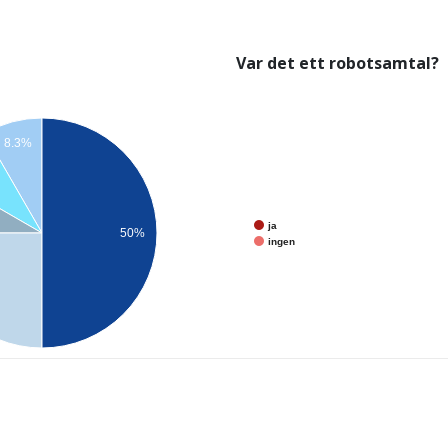
Var det ett robotsamtal?
8.3%
ja
50%
ingen