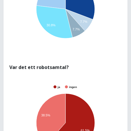
7.7%
30.8%
7.7%
Var det ett robotsamtal?
ja
ingen
38.5%
61.5%