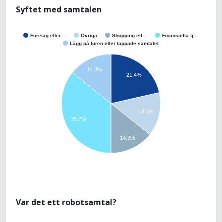
Syftet med samtalen
Företag eller…
Övriga
Shopping ell…
Finansiella tj…
Lägg på luren eller tappade samtalet
14.3%
21.4%
14.3%
35.7%
14.3%
Var det ett robotsamtal?