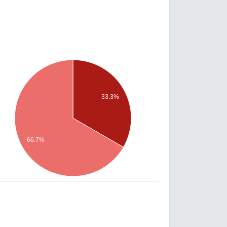
33.3%
66.7%