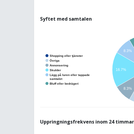
Syftet med samtalen
8.3%
Shopping eller tjänster
Övriga
Annonsering
16.7%
Skulder
Lägg på luren eller tappade
samtalet
Bluff eller bedrägeri
8.3%
Uppringningsfrekvens inom 24 timmar