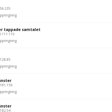
.56.235
uppringning
ler tappade samtalet
0.111.110
uppringning
.128.85
uppringning
änster
.181.156
uppringning
änster
.182.54