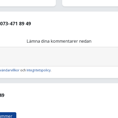
73-471 89 49
Lämna dina kommentarer nedan
vändarvillkor
och
Integritetspolicy
.
49
nummer