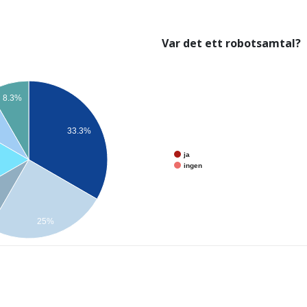
Var det ett robotsamtal?
8.3%
33.3%
ja
ingen
25%