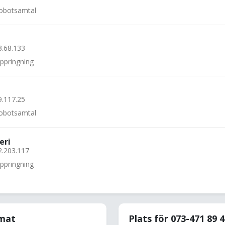
 robotsamtal
3.68.133
uppringning
9.117.25
 robotsamtal
eri
2.203.117
uppringning
rmat
Plats för 073-471 89 