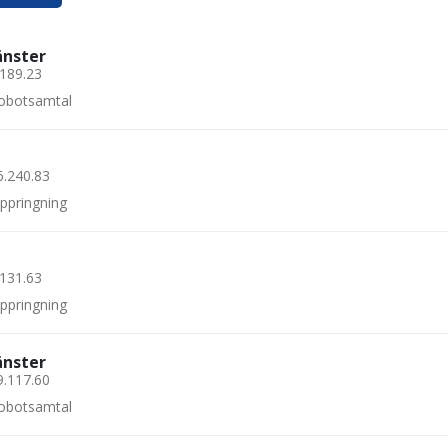
änster
.189.23
 robotsamtal
6.240.83
uppringning
.131.63
uppringning
änster
9.117.60
 robotsamtal