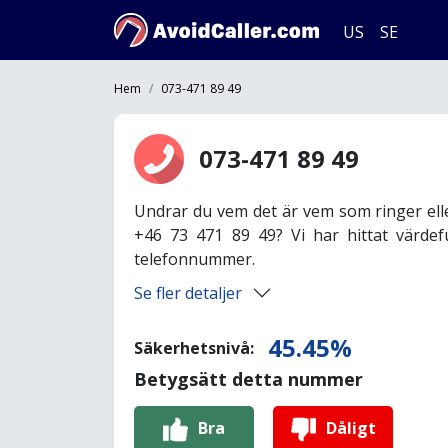
US
SE
Hem
073-471 89 49
073-471 89 49
Undrar du vem det är vem som ringer ell
+46 73 471 89 49? Vi har hittat värdef
telefonnummer.
Se fler detaljer
45.45%
Säkerhetsnivå:
Betygsätt detta nummer
Bra
Dåligt