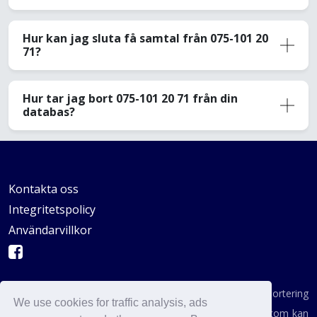
Hur kan jag sluta få samtal från 075-101 20
71?
Hur tar jag bort 075-101 20 71 från din
databas?
Kontakta oss
Integritetspolicy
Användarvillkor
AVSKYDANDE: Vi är inte en byrå för konsumentrapportering
We use cookies for traffic analysis, ads
enligt definitionen i någon statlig institution. AvoidCaller.com kan