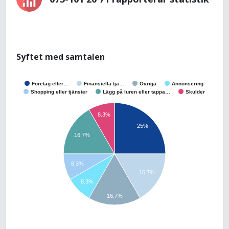
Syftet med samtalen
Företag eller…
Finansiella tjä…
Övriga
Annonsering
Shopping eller tjänster
Lägg på luren eller tappa…
Skulder
8.3%
25%
16.7%
8.3%
16.7%
8.3%
16.7%