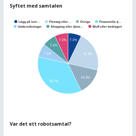
Syftet med samtalen
Lägg på lure…
Företag eller…
Övriga
Finansiella tj…
Undersökningar
Shopping eller tjäns…
Bluff eller bedrägeri
7.1%
7.1%
7.1%
7.1%
21.4%
14.3%
35.7%
Var det ett robotsamtal?