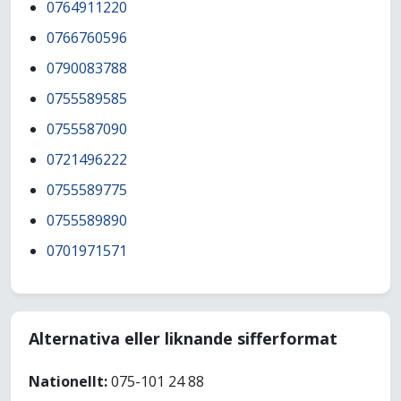
0764911220
0766760596
0790083788
0755589585
0755587090
0721496222
0755589775
0755589890
0701971571
Alternativa eller liknande sifferformat
Nationellt:
075-101 24 88