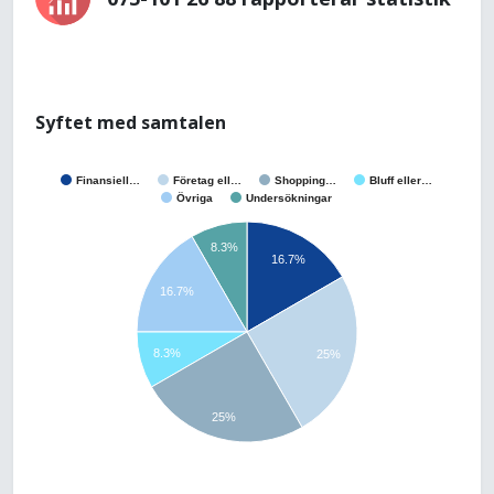
Syftet med samtalen
Finansiell…
Företag ell…
Shopping…
Bluff eller…
Övriga
Undersökningar
8.3%
16.7%
16.7%
8.3%
25%
25%