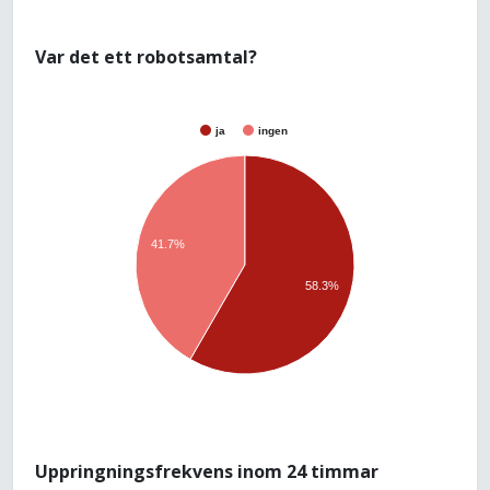
Var det ett robotsamtal?
ja
ingen
41.7%
58.3%
Uppringningsfrekvens inom 24 timmar