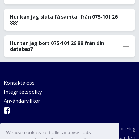
Hur kan jag sluta få samtal från 075-101 26
88?
Hur tar jag bort 075-101 26 88 från din
databas?
Kontakta oss
Integritetspolicy
Användarvillkor
AVSKYDANDE: Vi är inte en byrå för konsumentrapportering
We use cookies for traffic analysis, ads
enligt definitionen i någon statlig institution. AvoidCaller.com kan