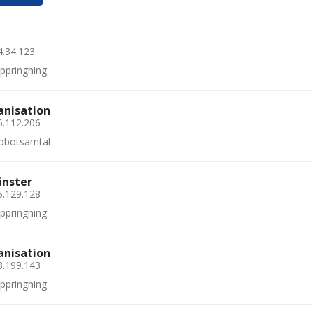
4.34.123
uppringning
anisation
6.112.206
 robotsamtal
änster
6.129.128
uppringning
anisation
3.199.143
uppringning