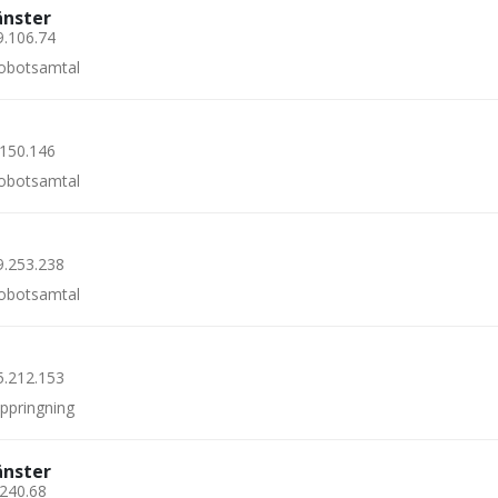
änster
9.106.74
 robotsamtal
.150.146
 robotsamtal
9.253.238
 robotsamtal
5.212.153
uppringning
änster
.240.68