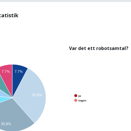
tatistik
Var det ett robotsamtal?
7.7%
7.7%
30.8%
ja
ingen
30.8%