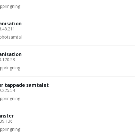
uppringning
anisation
8.48.211
 robotsamtal
anisation
0.170.53
uppringning
ler tappade samtalet
2.225.54
uppringning
änster
.39.136
uppringning