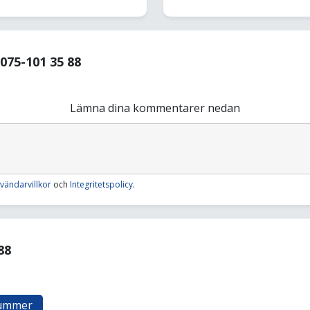
75-101 35 88
Lämna dina kommentarer nedan
vändarvillkor
och
Integritetspolicy
.
88
nummer