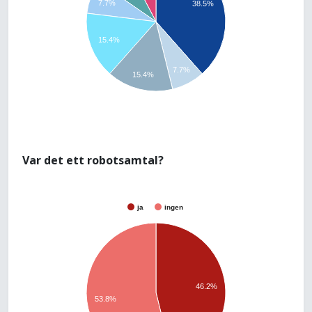
7.7%
38.5%
15.4%
7.7%
15.4%
Var det ett robotsamtal?
ja
ingen
46.2%
53.8%