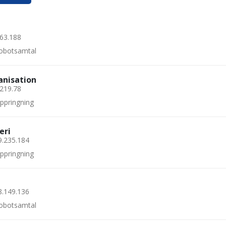
.63.188
 robotsamtal
anisation
.219.78
uppringning
eri
9.235.184
uppringning
8.149.136
 robotsamtal