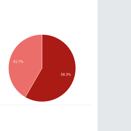
41.7%
58.3%