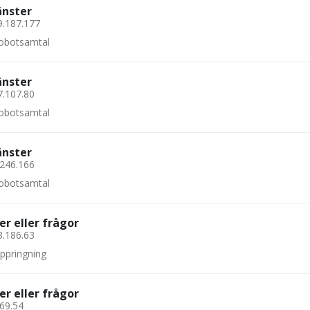
änster
9.187.177
 robotsamtal
änster
7.107.80
 robotsamtal
änster
.246.166
 robotsamtal
er eller frågor
8.186.63
uppringning
er eller frågor
.69.54