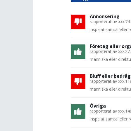
Annonsering
rapporterat av
xxx.74
inspelat samtal eller
Företag eller org
rapporterat av
xxx.27
människa eller direkt
Bluff eller bedräg
rapporterat av
xxx.11
människa eller direkt
Övriga
rapporterat av
xxx.14
inspelat samtal eller