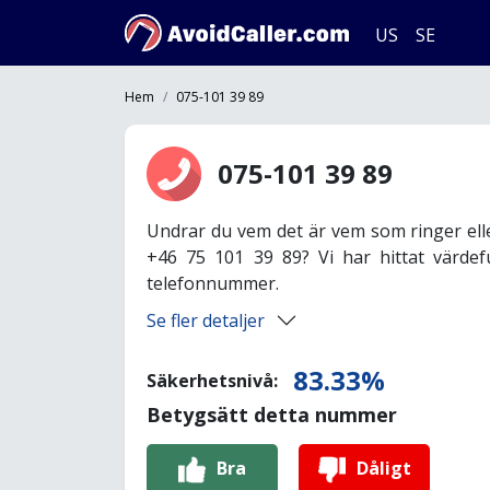
US
SE
Hem
075-101 39 89
075-101 39 89
Undrar du vem det är vem som ringer ell
+46 75 101 39 89? Vi har hittat värdef
telefonnummer.
Se fler detaljer
83.33%
Säkerhetsnivå:
Betygsätt detta nummer
Bra
Dåligt