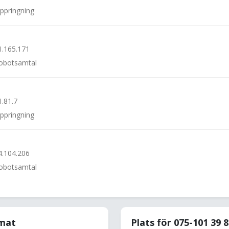
uppringning
1.165.171
 robotsamtal
1.81.7
uppringning
4.104.206
 robotsamtal
rmat
Plats för 075-101 39 