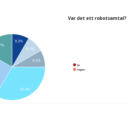
Var det ett robotsamtal?
8.3%
.7%
8.3%
8.3%
ja
ingen
33.3%