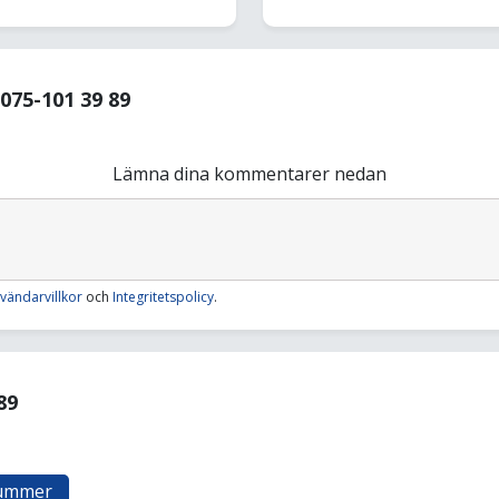
75-101 39 89
Lämna dina kommentarer nedan
vändarvillkor
och
Integritetspolicy
.
89
nummer