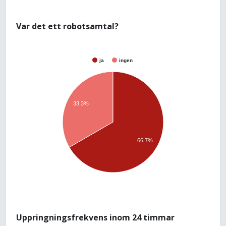
Var det ett robotsamtal?
ja
ingen
33.3%
66.7%
Uppringningsfrekvens inom 24 timmar