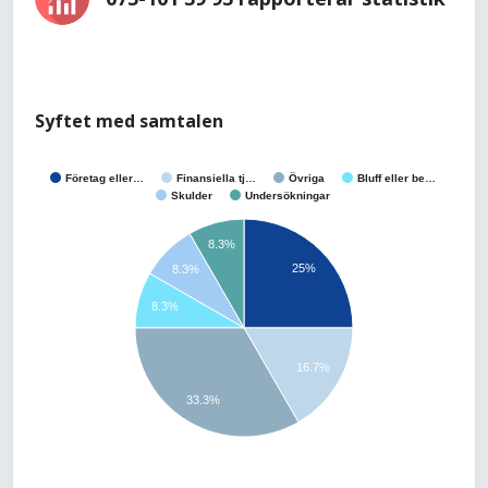
Syftet med samtalen
Företag eller…
Finansiella tj…
Övriga
Bluff eller be…
Skulder
Undersökningar
8.3%
25%
8.3%
8.3%
16.7%
33.3%