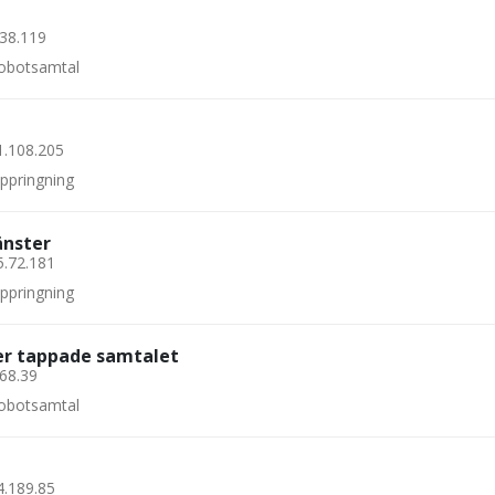
.38.119
 robotsamtal
1.108.205
uppringning
änster
5.72.181
uppringning
ler tappade samtalet
.68.39
 robotsamtal
4.189.85