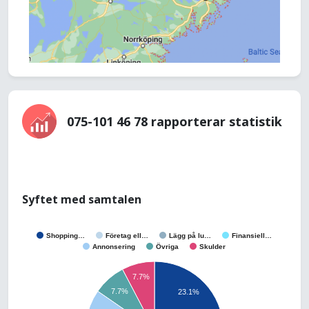
075-101 46 78 rapporterar statistik
Syftet med samtalen
Shopping…
Företag ell…
Lägg på lu…
Finansiell…
Annonsering
Övriga
Skulder
7.7%
7.7%
23.1%