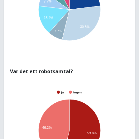
7.7%
15.4%
30.8%
7.7%
Var det ett robotsamtal?
ja
ingen
46.2%
53.8%