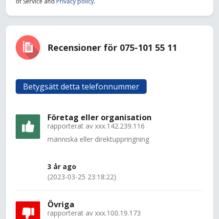
of Service and
Privacy policy
.
Recensioner för 075-101 55 11
Betygsätt detta telefonnummer
Företag eller organisation
rapporterat av
xxx.142.239.116
människa eller direktuppringning
3 år ago
(2023-03-25 23:18:22)
Övriga
rapporterat av
xxx.100.19.173