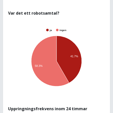
Var det ett robotsamtal?
ja
ingen
41.7%
58.3%
Uppringningsfrekvens inom 24 timmar