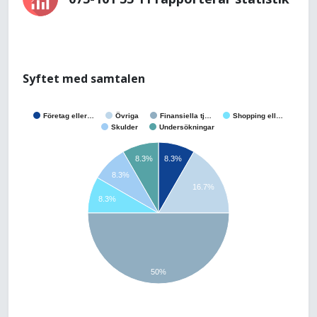
Syftet med samtalen
Företag eller…
Övriga
Finansiella tj…
Shopping ell…
Skulder
Undersökningar
8.3%
8.3%
8.3%
16.7%
8.3%
50%