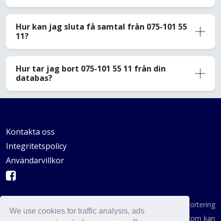
Hur kan jag sluta få samtal från 075-101 55
11?
Hur tar jag bort 075-101 55 11 från din
databas?
Kontakta oss
Integritetspolicy
Användarvillkor
AVSKYDANDE: Vi är inte en byrå för konsumentrapportering
We use cookies for traffic analysis, ads
enligt definitionen i någon statlig institution. AvoidCaller.com kan