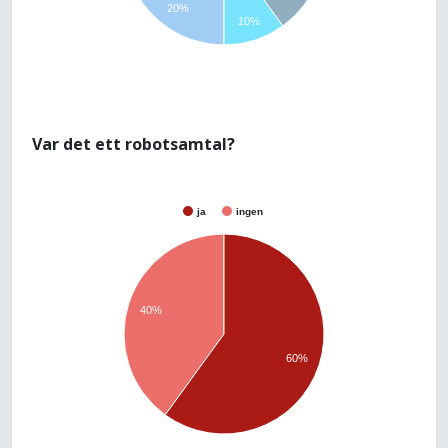
20%
10%
Var det ett robotsamtal?
ja
ingen
40%
60%