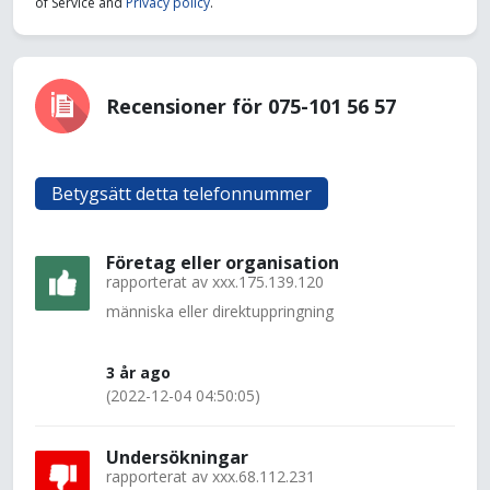
of Service and
Privacy policy
.
Recensioner för 075-101 56 57
Betygsätt detta telefonnummer
Företag eller organisation
rapporterat av
xxx.175.139.120
människa eller direktuppringning
3 år ago
(2022-12-04 04:50:05)
Undersökningar
rapporterat av
xxx.68.112.231