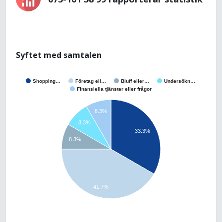
Syftet med samtalen
Shopping…
Företag ell…
Bluff eller…
Undersökn…
Finansiella tjänster eller frågor
8.3%
8.3%
33.3%
8.3%
41.7%