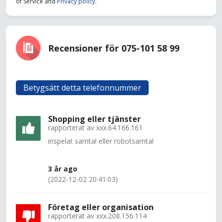
of Service and
Privacy policy
.
Recensioner för 075-101 58 99
Betygsätt detta telefonnummer
Shopping eller tjänster
rapporterat av
xxx.64.166.161
inspelat samtal eller robotsamtal
3 år ago
(2022-12-02 20:41:03)
Företag eller organisation
rapporterat av
xxx.208.156.114