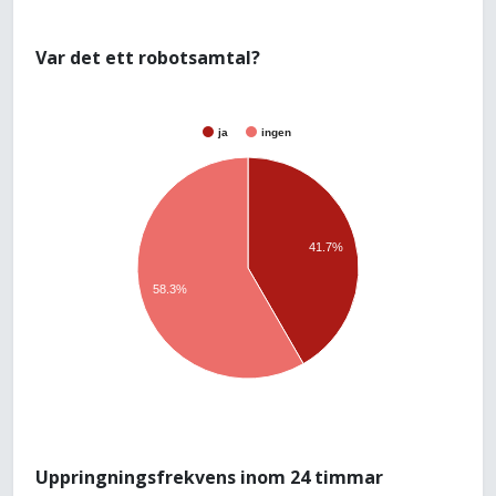
Var det ett robotsamtal?
ja
ingen
41.7%
58.3%
Uppringningsfrekvens inom 24 timmar