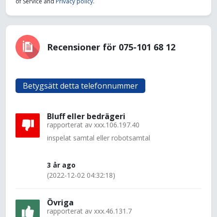
of Service and
Privacy policy
.
Recensioner för 075-101 68 12
Betygsätt detta telefonnummer
Bluff eller bedrägeri
rapporterat av
xxx.106.197.40
inspelat samtal eller robotsamtal
3 år ago
(2022-12-02 04:32:18)
Övriga
rapporterat av
xxx.46.131.7