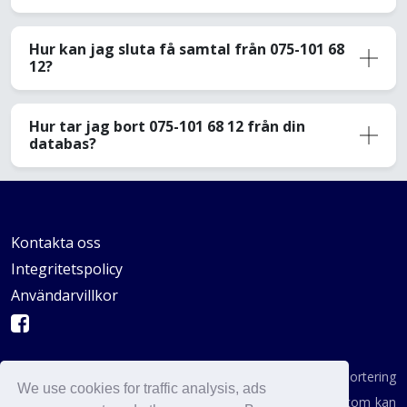
Hur kan jag sluta få samtal från 075-101 68
12?
Hur tar jag bort 075-101 68 12 från din
databas?
Kontakta oss
Integritetspolicy
Användarvillkor
AVSKYDANDE: Vi är inte en byrå för konsumentrapportering
We use cookies for traffic analysis, ads
enligt definitionen i någon statlig institution. AvoidCaller.com kan