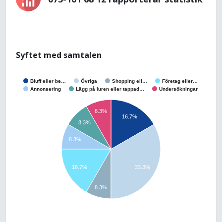
Syftet med samtalen
Bluff eller be…
Övriga
Shopping ell…
Företag eller…
Annonsering
Lägg på luren eller tappad…
Undersökningar
8.3%
16.7%
8.3%
8.3%
16.7%
33.3%
8.3%