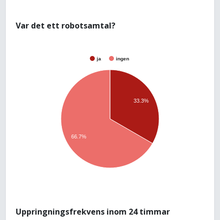
Var det ett robotsamtal?
ja
ingen
33.3%
66.7%
Uppringningsfrekvens inom 24 timmar