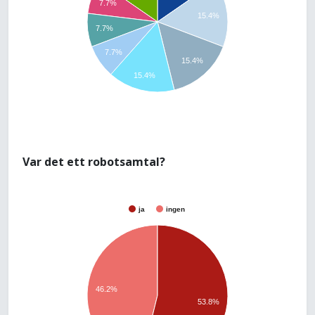
7.7%
15.4%
7.7%
7.7%
15.4%
15.4%
Var det ett robotsamtal?
ja
ingen
46.2%
53.8%