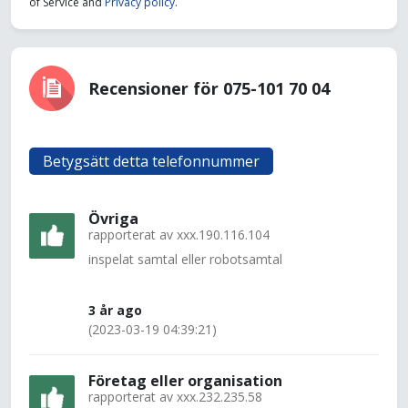
of Service and
Privacy policy
.
Recensioner för 075-101 70 04
Betygsätt detta telefonnummer
Övriga
rapporterat av
xxx.190.116.104
inspelat samtal eller robotsamtal
3 år ago
(2023-03-19 04:39:21)
Företag eller organisation
rapporterat av
xxx.232.235.58