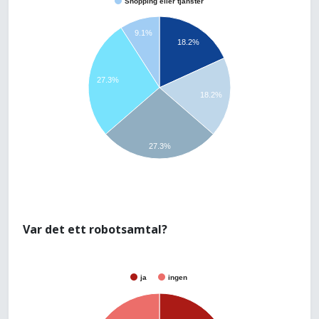
Shopping eller tjänster
9.1%
18.2%
27.3%
18.2%
27.3%
Var det ett robotsamtal?
ja
ingen