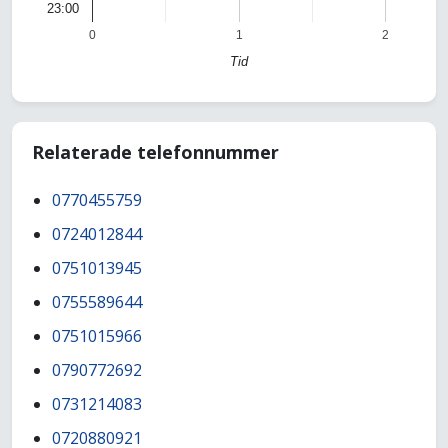
23:00
0
1
2
Tid
Relaterade telefonnummer
0770455759
0724012844
0751013945
0755589644
0751015966
0790772692
0731214083
0720880921