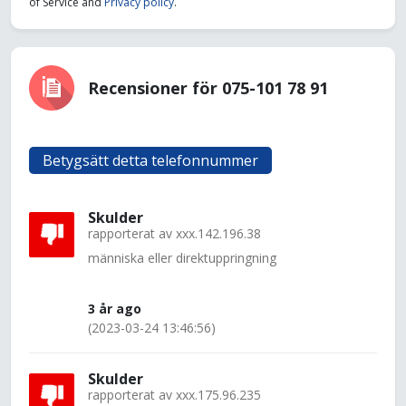
of Service and
Privacy policy
.
Recensioner för 075-101 78 91
Betygsätt detta telefonnummer
Skulder
rapporterat av
xxx.142.196.38
människa eller direktuppringning
3 år ago
(2023-03-24 13:46:56)
Skulder
rapporterat av
xxx.175.96.235