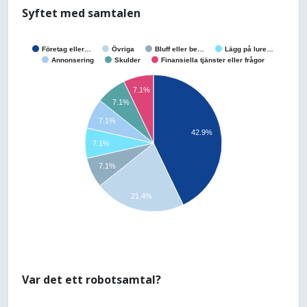
Syftet med samtalen
Företag eller…
Övriga
Bluff eller be…
Lägg på lure…
Annonsering
Skulder
Finansiella tjänster eller frågor
7.1%
7.1%
7.1%
42.9%
7.1%
7.1%
21.4%
Var det ett robotsamtal?