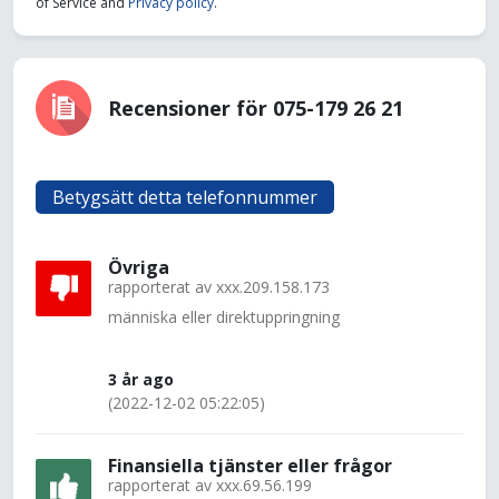
of Service and
Privacy policy
.
Recensioner för 075-179 26 21
Betygsätt detta telefonnummer
Övriga
rapporterat av
xxx.209.158.173
människa eller direktuppringning
3 år ago
(2022-12-02 05:22:05)
Finansiella tjänster eller frågor
rapporterat av
xxx.69.56.199