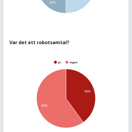
20%
Var det ett robotsamtal?
ja
ingen
40%
60%