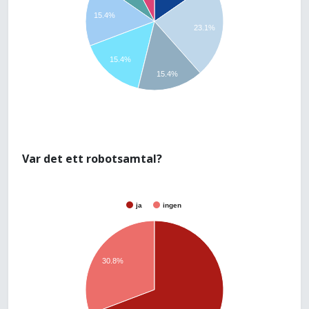
15.4%
23.1%
15.4%
15.4%
Var det ett robotsamtal?
ja
ingen
30.8%