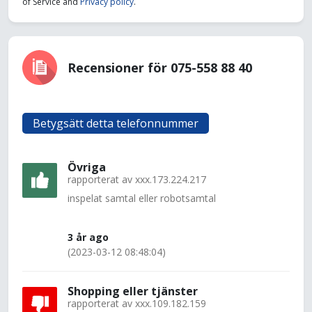
of Service and
Privacy policy
.
Recensioner för 075-558 88 40
Betygsätt detta telefonnummer
Övriga
rapporterat av
xxx.173.224.217
inspelat samtal eller robotsamtal
3 år ago
(2023-03-12 08:48:04)
Shopping eller tjänster
rapporterat av
xxx.109.182.159