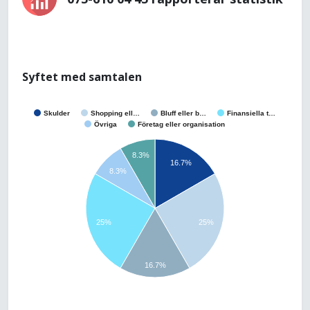
Syftet med samtalen
Skulder
Shopping ell…
Bluff eller b…
Finansiella t…
Övriga
Företag eller organisation
8.3%
16.7%
8.3%
25%
25%
16.7%