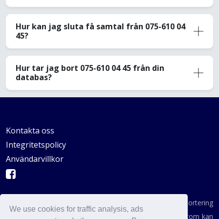
Hur kan jag sluta få samtal från 075-610 04
45?
Hur tar jag bort 075-610 04 45 från din
databas?
Kontakta oss
Integritetspolicy
Användarvillkor
AVSKYDANDE: Vi är inte en byrå för konsumentrapportering
We use cookies for traffic analysis, ads
enligt definitionen i någon statlig institution. AvoidCaller.com kan