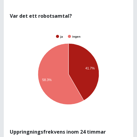
Var det ett robotsamtal?
ja
ingen
41.7%
58.3%
Uppringningsfrekvens inom 24 timmar