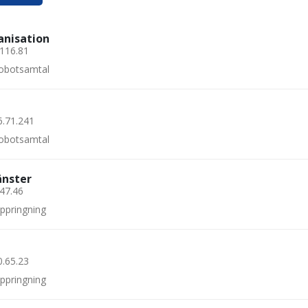
anisation
.116.81
 robotsamtal
6.71.241
 robotsamtal
änster
.47.46
uppringning
0.65.23
uppringning