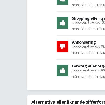
människa eller direkt
Shopping eller tj
rapporterat av
xxx.15
människa eller direkt
Annonsering
rapporterat av
xxx.98
människa eller direkt
Företag eller org
rapporterat av
xxx.20
människa eller direkt
Alternativa eller liknande sifferfo