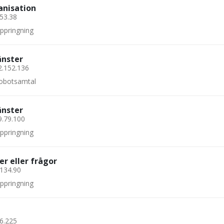
anisation
.53.38
uppringning
änster
2.152.136
 robotsamtal
änster
9.79.100
uppringning
er eller frågor
.134.90
uppringning
56.225