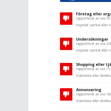
Företag eller org
rapporterat av
xxx.70
inspelat samtal eller
Undersökningar
rapporterat av
xxx.23
inspelat samtal eller
Shopping eller tj
rapporterat av
xxx.15
människa eller direkt
Annonsering
rapporterat av
xxx.18
människa eller direkt