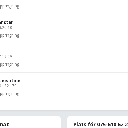
uppringning
änster
3.26.18
uppringning
.119.29
uppringning
anisation
0.152.170
uppringning
rmat
Plats för 075-610 62 