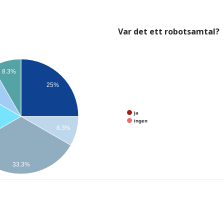
Var det ett robotsamtal?
8.3%
25%
ja
ingen
8.3%
33.3%