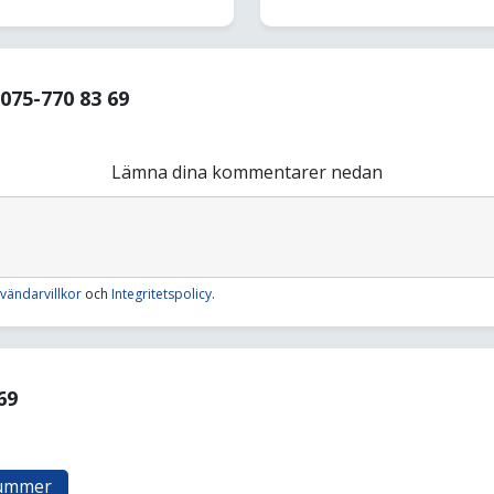
75-770 83 69
Lämna dina kommentarer nedan
vändarvillkor
och
Integritetspolicy
.
69
nummer