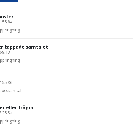
änster
.155.84
uppringning
ler tappade samtalet
.69.13
uppringning
.155.36
 robotsamtal
er eller frågor
7.25.54
uppringning