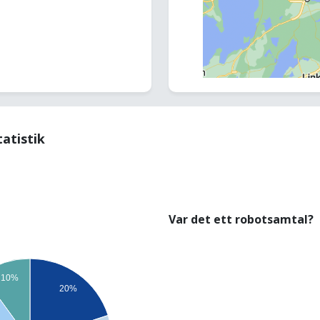
tatistik
Var det ett robotsamtal?
10%
20%