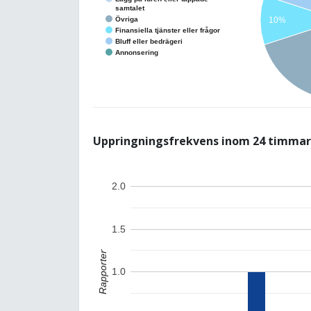
samtalet
Övriga
10%
Finansiella tjänster eller frågor
Bluff eller bedrägeri
Annonsering
Uppringningsfrekvens inom 24 timmar
2.0
1.5
Rapporter
1.0