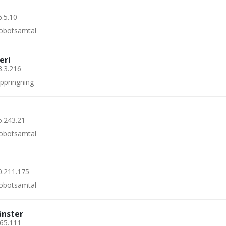
6.5.10
 robotsamtal
eri
3.3.216
uppringning
5.243.21
 robotsamtal
0.211.175
 robotsamtal
änster
.65.111