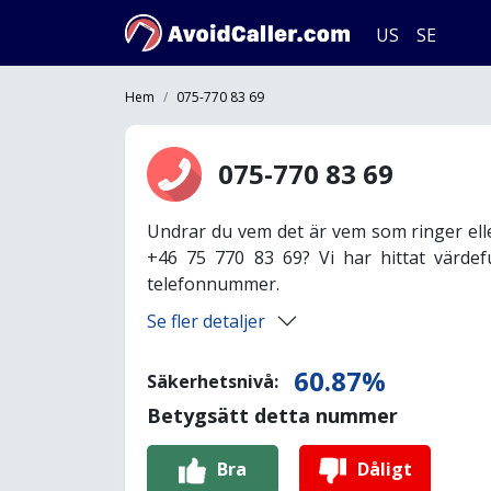
US
SE
Hem
075-770 83 69
075-770 83 69
Undrar du vem det är vem som ringer ell
+46 75 770 83 69? Vi har hittat värdef
telefonnummer.
Se fler detaljer
60.87%
Säkerhetsnivå:
Betygsätt detta nummer
Bra
Dåligt