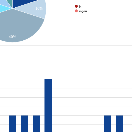
ja
10%
ingen
40%