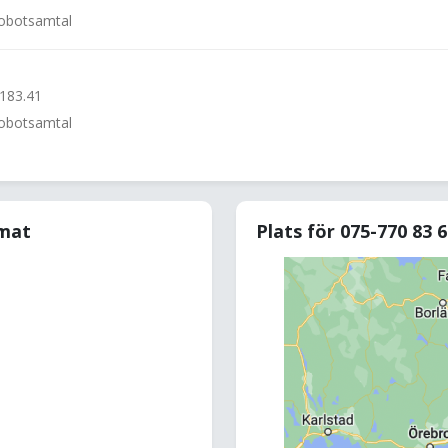
 robotsamtal
.183.41
 robotsamtal
rmat
Plats för 075-770 83 