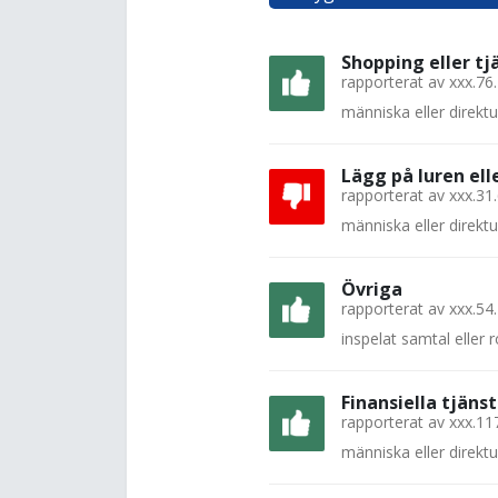
Shopping eller tj
rapporterat av
xxx.76
människa eller direkt
Lägg på luren el
rapporterat av
xxx.31
människa eller direkt
Övriga
rapporterat av
xxx.54
inspelat samtal eller
Finansiella tjänst
rapporterat av
xxx.11
människa eller direkt