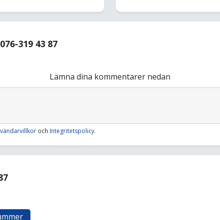
76-319 43 87
Lämna dina kommentarer nedan
vändarvillkor
och
Integritetspolicy
.
87
nummer