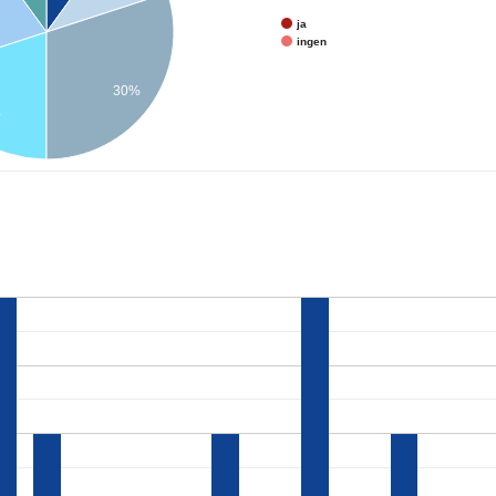
ja
ingen
30%
%