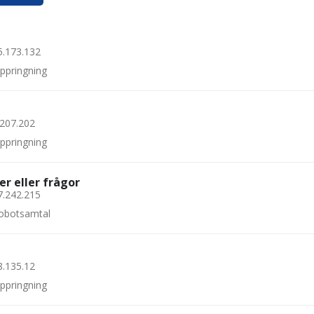
5.173.132
uppringning
.207.202
uppringning
er eller frågor
7.242.215
 robotsamtal
8.135.12
uppringning