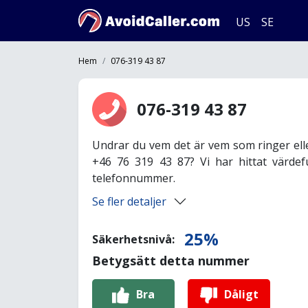
US
SE
Hem
076-319 43 87
076-319 43 87
Undrar du vem det är vem som ringer ell
+46 76 319 43 87? Vi har hittat värdef
telefonnummer.
Se fler detaljer
25%
Säkerhetsnivå:
Betygsätt detta nummer
Bra
Dåligt