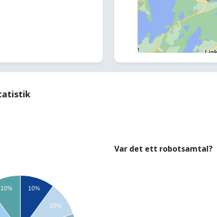
tatistik
Var det ett robotsamtal?
10%
10%
10%