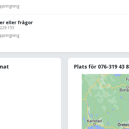
uppringning
er eller frågor
.229.155
uppringning
rmat
Plats för 076-319 43 