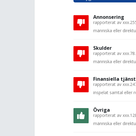
Annonsering
rapporterat av
xxx.25
människa eller direkt
Skulder
rapporterat av
xxx.78
människa eller direkt
Finansiella tjänst
rapporterat av
xxx.24
inspelat samtal eller
Övriga
rapporterat av
xxx.12
människa eller direkt