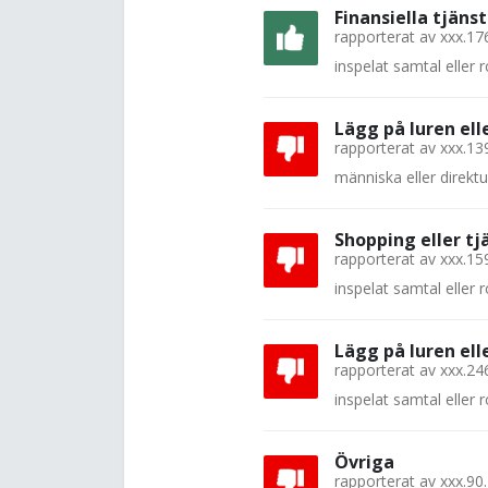
Finansiella tjänst
rapporterat av
xxx.17
inspelat samtal eller
Lägg på luren el
rapporterat av
xxx.13
människa eller direkt
Shopping eller tj
rapporterat av
xxx.15
inspelat samtal eller
Lägg på luren el
rapporterat av
xxx.24
inspelat samtal eller
Övriga
rapporterat av
xxx.90