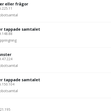
er eller frågor
6.225.11
 robotsamtal
ler tappade samtalet
9.148.88
uppringning
änster
9.47.224
 robotsamtal
ler tappade samtalet
6.150.104
 robotsamtal
.21.195