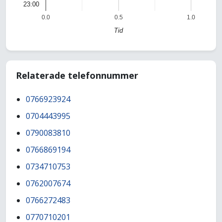
23:00
0.0
0.5
1.0
Tid
Relaterade telefonnummer
0766923924
0704443995
0790083810
0766869194
0734710753
0762007674
0766272483
0770710201