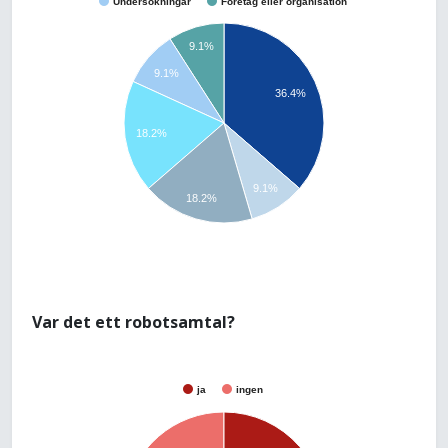
Undersökningar
Företag eller organisation
9.1%
9.1%
36.4%
18.2%
9.1%
18.2%
Var det ett robotsamtal?
ja
ingen