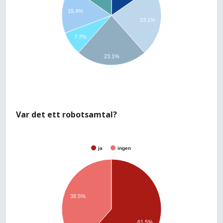
15.4%
23.1%
7.7%
23.1%
Var det ett robotsamtal?
ja
ingen
38.5%
61.5%