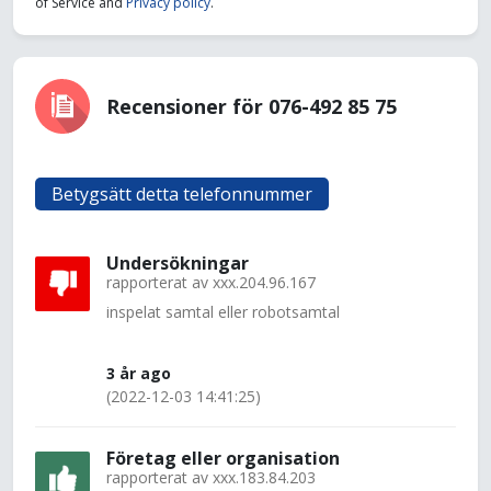
of Service and
Privacy policy
.
Recensioner för 076-492 85 75
Betygsätt detta telefonnummer
Undersökningar
rapporterat av
xxx.204.96.167
inspelat samtal eller robotsamtal
3 år ago
(2022-12-03 14:41:25)
Företag eller organisation
rapporterat av
xxx.183.84.203