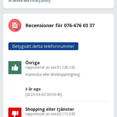
of Service and
Privacy policy
.
Recensioner för 076-676 03 37
Betygsätt detta telefonnummer
Övriga
rapporterat av
xxx.91.126.142
människa eller direktuppringning
3 år ago
(2023-04-03 00:59:40)
Shopping eller tjänster
rapporterat av
xxx.62.113.245