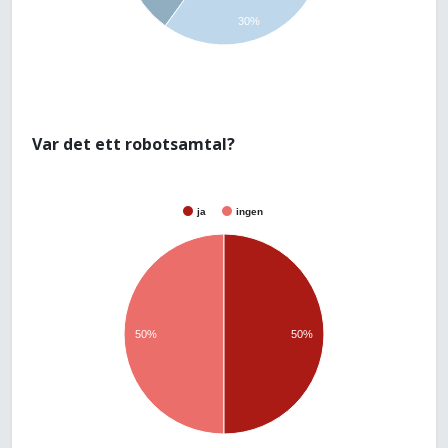
30%
Var det ett robotsamtal?
ja
ingen
50%
50%