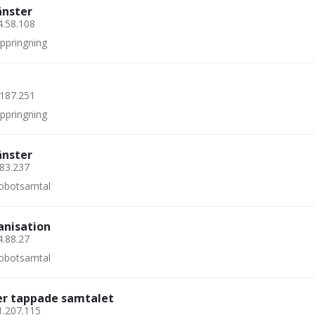
änster
4.58.108
uppringning
.187.251
uppringning
änster
.83.237
 robotsamtal
anisation
4.88.27
 robotsamtal
ler tappade samtalet
1.207.115