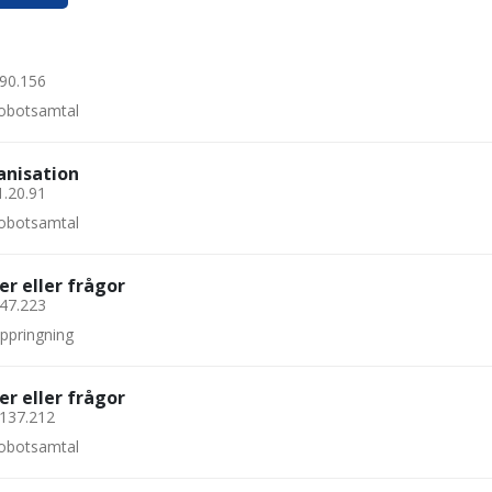
.90.156
 robotsamtal
anisation
1.20.91
 robotsamtal
er eller frågor
.47.223
uppringning
er eller frågor
.137.212
 robotsamtal