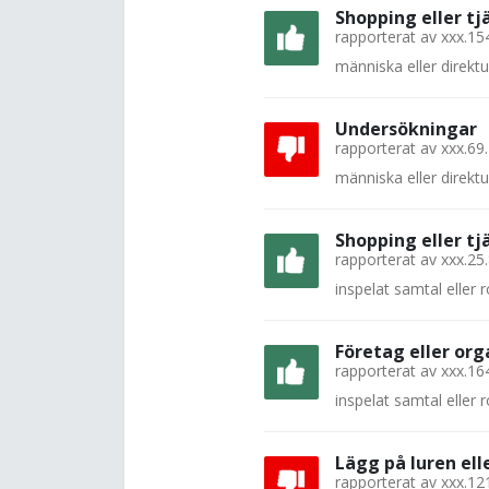
Shopping eller tj
rapporterat av
xxx.15
människa eller direkt
Undersökningar
rapporterat av
xxx.69
människa eller direkt
Shopping eller tj
rapporterat av
xxx.25
inspelat samtal eller
Företag eller org
rapporterat av
xxx.16
inspelat samtal eller
Lägg på luren el
rapporterat av
xxx.12