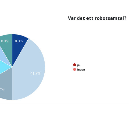
Var det ett robotsamtal?
8.3%
8.3%
ja
ingen
41.7%
.7%