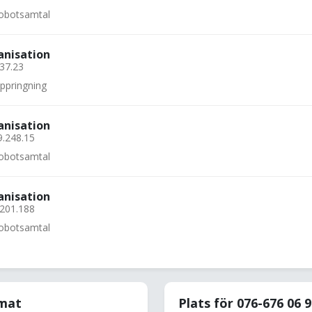
 robotsamtal
anisation
.37.23
uppringning
anisation
9.248.15
 robotsamtal
anisation
.201.188
 robotsamtal
rmat
Plats för 076-676 06 