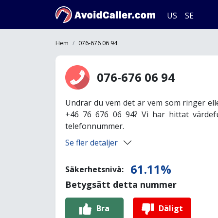
US
SE
Hem
076-676 06 94
076-676 06 94
Undrar du vem det är vem som ringer ell
+46 76 676 06 94? Vi har hittat värdef
telefonnummer.
Se fler detaljer
61.11%
Säkerhetsnivå:
Betygsätt detta nummer
Bra
Dåligt