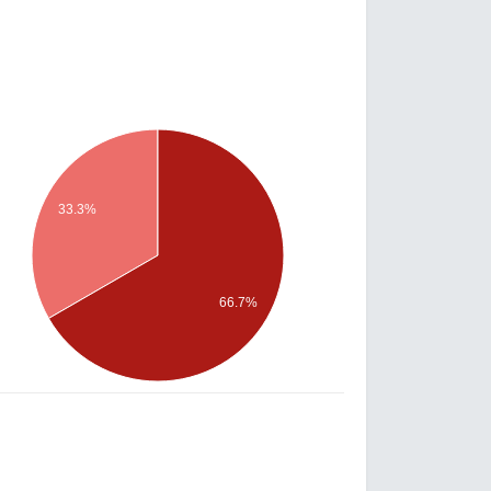
33.3%
66.7%