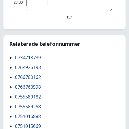
23:00
0
1
2
Tid
Relaterade telefonnummer
0734718739
0764926193
0766760162
0766760598
0755589182
0755589258
0751016888
0751015669