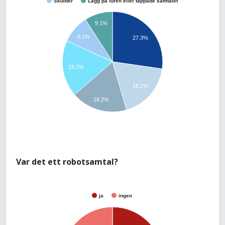
Skulder
Lägg på luren eller tappade samtalet
9.1%
9.1%
27.3%
18.2%
18.2%
18.2%
Var det ett robotsamtal?
ja
ingen