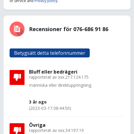
of Service and
Privacy policy
.
Recensioner för 076-686 91 86
Betygsätt detta telefonnummer
Bluff eller bedrägeri
rapporterat av
xxx.217.124.175
människa eller direktuppringning
3 år ago
(2023-03-17 08:44:50)
Övriga
rapporterat av
xxx.34.197.19