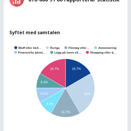
Syftet med samtalen
Bluff eller bed…
Övriga
Företag eller…
Annonsering
Finansiella tjänst…
Lägg på luren ell…
Shopping eller tj…
16.7%
16.7%
8.3%
8.3%
25%
8.3%
16.7%