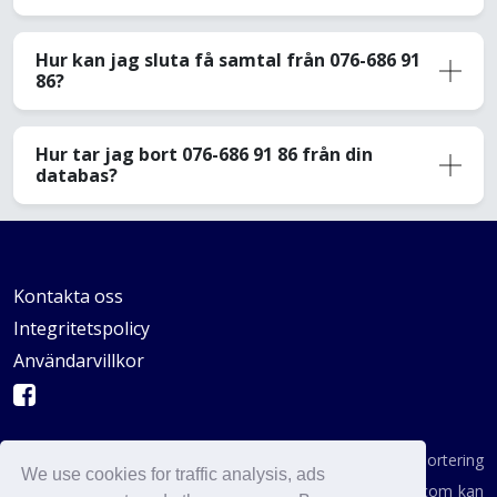
Hur kan jag sluta få samtal från 076-686 91
86?
Hur tar jag bort 076-686 91 86 från din
databas?
Kontakta oss
Integritetspolicy
Användarvillkor
AVSKYDANDE: Vi är inte en byrå för konsumentrapportering
We use cookies for traffic analysis, ads
enligt definitionen i någon statlig institution. AvoidCaller.com kan