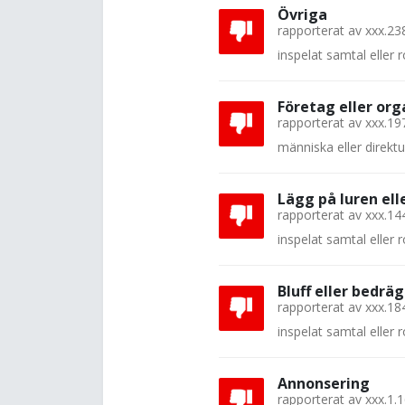
Övriga
rapporterat av
xxx.23
inspelat samtal eller
Företag eller org
rapporterat av
xxx.19
människa eller direkt
Lägg på luren el
rapporterat av
xxx.14
inspelat samtal eller
Bluff eller bedräg
rapporterat av
xxx.18
inspelat samtal eller
Annonsering
rapporterat av
xxx.1.