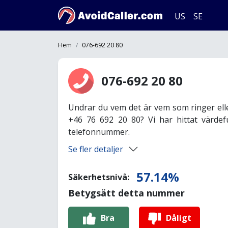
US
SE
Hem
076-692 20 80
076-692 20 80
Undrar du vem det är vem som ringer ell
+46 76 692 20 80? Vi har hittat värdef
telefonnummer.
Se fler detaljer
57.14%
Säkerhetsnivå:
Betygsätt detta nummer
Bra
Dåligt