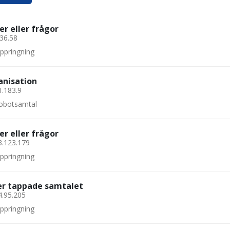
er eller frågor
.36.58
uppringning
anisation
1.183.9
 robotsamtal
er eller frågor
3.123.179
uppringning
ler tappade samtalet
4.95.205
uppringning