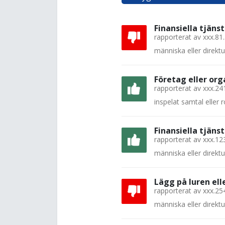
Finansiella tjänst
rapporterat av
xxx.81
människa eller direkt
Företag eller org
rapporterat av
xxx.24
inspelat samtal eller
Finansiella tjänst
rapporterat av
xxx.12
människa eller direkt
Lägg på luren el
rapporterat av
xxx.25
människa eller direkt