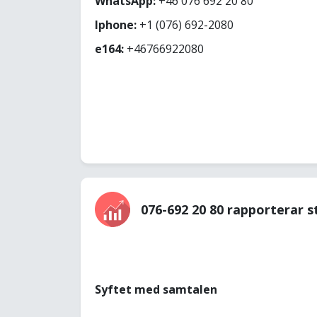
WhatsApp:
+46 076 692 20 80
Iphone:
+1 (076) 692-2080
e164:
+46766922080
076-692 20 80 rapporterar s
Syftet med samtalen