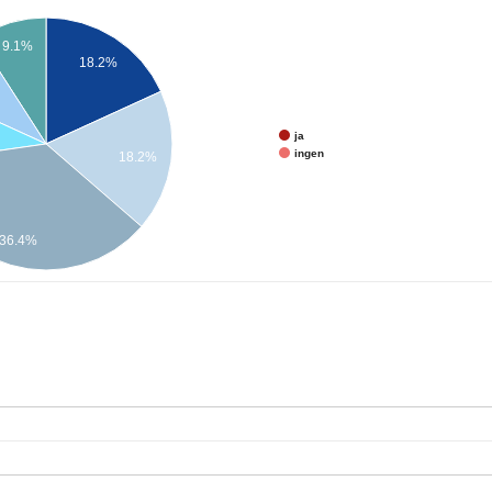
9.1%
18.2%
ja
ingen
18.2%
36.4%