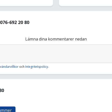
76-692 20 80
Lämna dina kommentarer nedan
vändarvillkor
och
Integritetspolicy
.
80
nummer