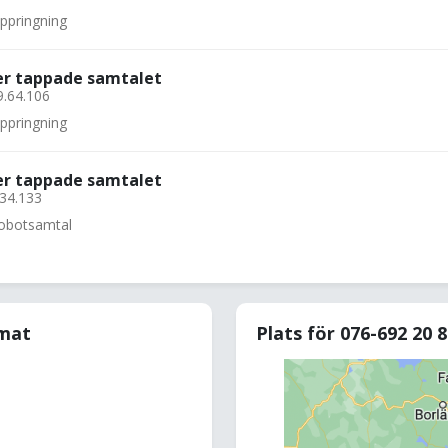
uppringning
ler tappade samtalet
9.64.106
uppringning
ler tappade samtalet
.34.133
 robotsamtal
rmat
Plats för 076-692 20 