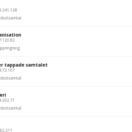
8.241.128
 robotsamtal
anisation
7.120.82
uppringning
ler tappade samtalet
4.72.107
 robotsamtal
eri
4.202.71
 robotsamtal
162.211