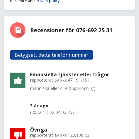
of Service and
Privacy policy
.
Recensioner för 076-692 25 31
Betygsätt detta telefonnummer
Finansiella tjänster eller frågor
rapporterat av
xxx.47.191.161
människa eller direktuppringning
3 år ago
(2022-12-02 04:03:25)
Övriga
rapporterat av
xxx.120.109.23