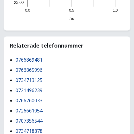
23:00
0.0
0.5
1.0
Tid
Relaterade telefonnummer
0766869481
0766865996
0734713125
0721496239
0766760033
0726661054
0707356544
0734718878