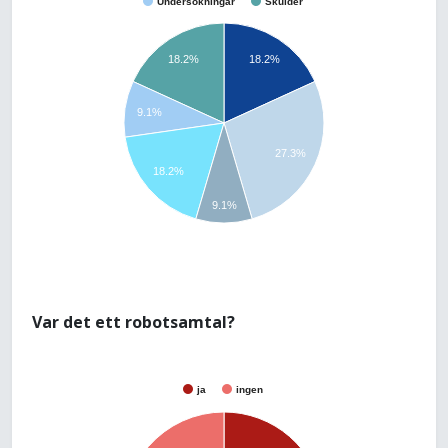
Undersökningar
Skulder
18.2%
18.2%
9.1%
27.3%
18.2%
9.1%
Var det ett robotsamtal?
ja
ingen