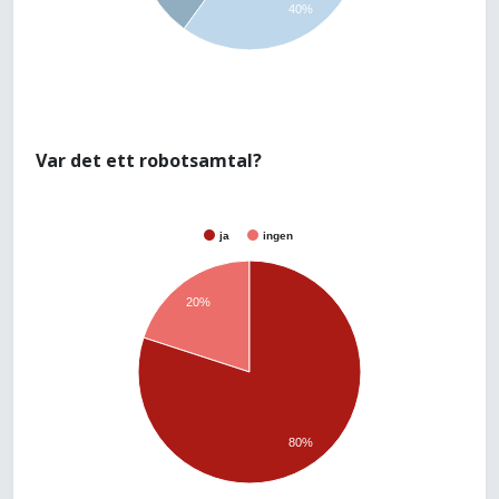
40%
Var det ett robotsamtal?
ja
ingen
20%
80%