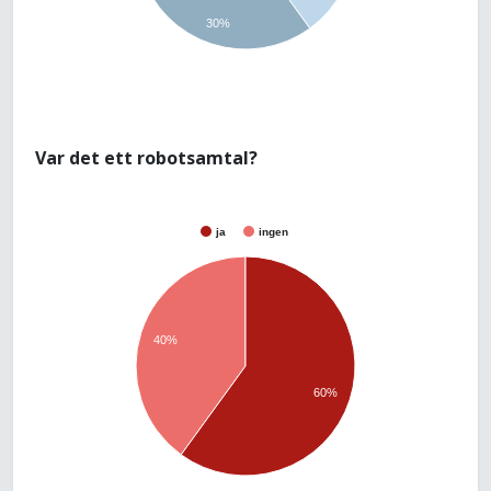
30%
Var det ett robotsamtal?
ja
ingen
40%
60%