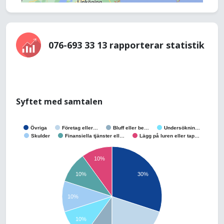
076-693 33 13 rapporterar statistik
Syftet med samtalen
Övriga
Företag eller…
Bluff eller be…
Undersöknin…
Skulder
Finansiella tjänster ell…
Lägg på luren eller tap…
10%
10%
30%
10%
10%