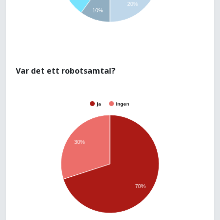
20%
10%
Var det ett robotsamtal?
ja
ingen
30%
70%