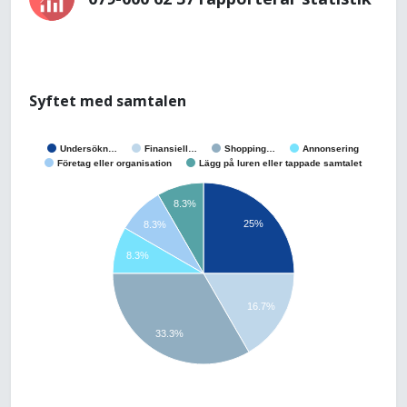
Syftet med samtalen
Undersökn…
Finansiell…
Shopping…
Annonsering
Företag eller organisation
Lägg på luren eller tappade samtalet
8.3%
25%
8.3%
8.3%
16.7%
33.3%