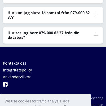
Hur kan jag sluta få samtal från 079-000 62
37?
Hur tar jag bort 079-000 62 37 från din
databas?
Kontakta oss
Integritetspolicy
Användarvillkor
AVSKYDANDE: Vi är inte en byrå för konsumentrapportering
We use cookies for traffic analysis, ads
enligt definitionen i någon statlig institution. AvoidCaller.com kan