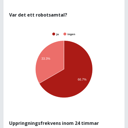
Var det ett robotsamtal?
ja
ingen
33.3%
66.7%
Uppringningsfrekvens inom 24 timmar